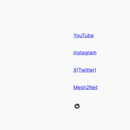
YouTube
instagram
X(Twitter)
Mesh2Net
Gravatar