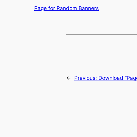
Page for Random Banners
←
Previous:
Download “Pag