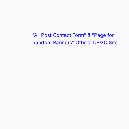
"All Post Contact Form" & "Page for
Random Banners" Official DEMO Site