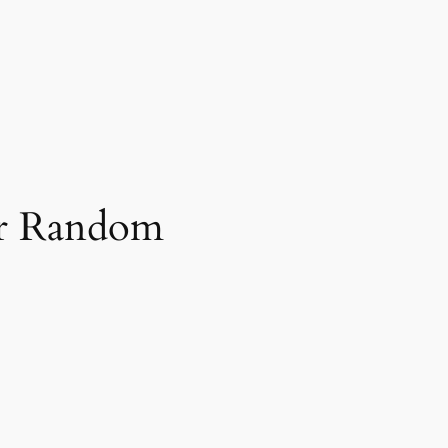
 Random