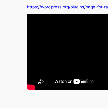
https://wordpress.org/plugins/page-for-