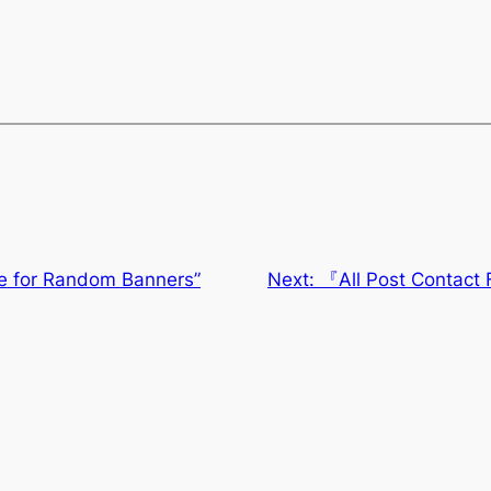
e for Random Banners”
Next:
『All Post Con